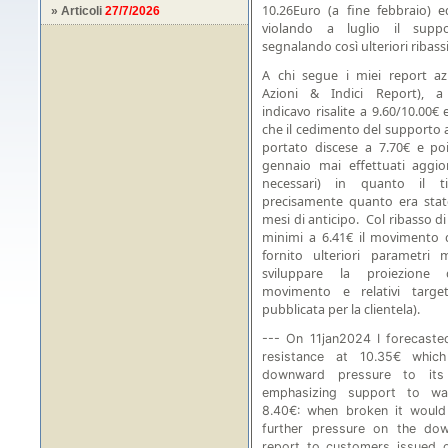
10.26Euro (a fine febbraio) e
» Articoli
27/7/2026
violando a luglio il supp
segnalando così ulteriori ribass
A chi segue i miei report azi
Azioni & Indici Report), a
indicavo risalite a 9.60/10.00€ 
che il cedimento del supporto 
portato discese a 7.70€ e poi
gennaio mai effettuati aggi
necessari) in quanto il ti
precisamente quanto era stat
mesi di anticipo. Col ribasso di 
minimi a 6.41€ il movimento
fornito ulteriori parametri 
sviluppare la proiezione 
movimento e relativi target
pubblicata per la clientela).
--- On 11jan2024 I forecast
resistance at 10.35€ whic
downward pressure to its 
emphasizing support to wa
8.40€: when broken it would
further pressure on the do
report to customers issued o