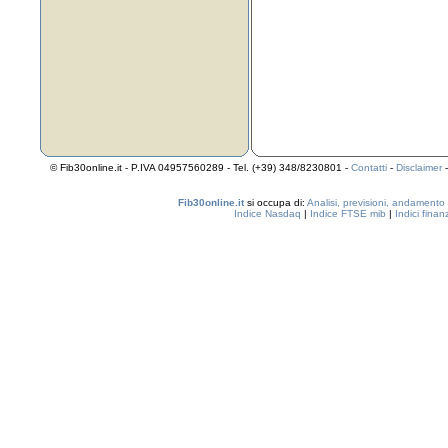
© Fib30online.it - P.IVA 04957560289 - Tel. (+39) 348/8230801 -
Contatti
-
Disclaimer
Fib30online.it
si occupa di:
Analisi, previsioni, andamento
Indice Nasdaq
|
Indice FTSE mib
|
Indici finan