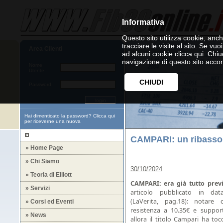
Informativa
Questo sito utilizza cookie, anche
tracciare le visite al sito. Se vu
Area Clienti
ad alcuni cookie
clicca qui
. Chi
navigazione di questo sito accon
Nome
Utente:
CHIUDI
Password:
Hai dimenticato la password?
Clicca qui
per riceverne una nuova
CAMPARI: un ribasso
» Home Page
» Chi Siamo
30/10/2024
» Teoria di Elliott
CAMPARI: era già tutto prev
» Servizi
articolo pubblicato in da
(LaVerita, pag.18): notare 
» Corsi ed Eventi
resistenza a 10.35€ e suppor
» News
allora il titolo Campari ha to