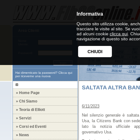
Informativa
Questo sito utilizza cookie, anche
tracciare le visite al sito. Se vu
Area Clienti
ad alcuni cookie
clicca qui
. Chi
navigazione di questo sito accon
Nome
Utente:
CHIUDI
Password:
Hai dimenticato la password?
Clicca qui
per riceverne una nuova
SALTATA ALTRA BAN
» Home Page
» Chi Siamo
6/11/2023
» Teoria di Elliott
Nel silenzio generale è saltata
» Servizi
Usa, la Citizens Bank con sede
» Corsi ed Eventi
lato la notizia ufficiale a
governativo Usa.
» News