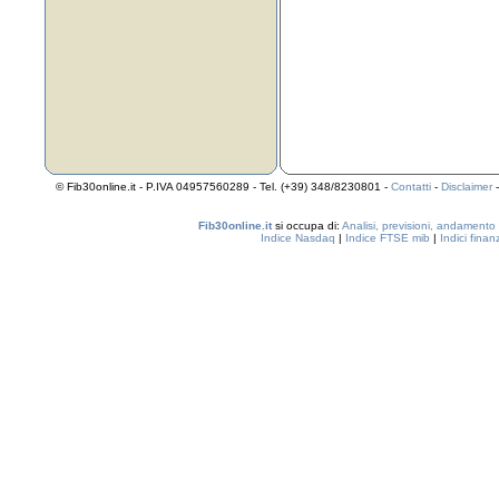
© Fib30online.it - P.IVA 04957560289 - Tel. (+39) 348/8230801 -
Contatti
-
Disclaimer
Fib30online.it
si occupa di:
Analisi, previsioni, andamento
Indice Nasdaq
|
Indice FTSE mib
|
Indici finan