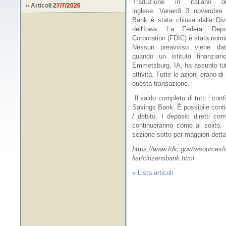
Traduzione in italiano 
» Articoli
27/7/2026
inglese: Venerdì 3 novembre 
Bank è stata chiusa dalla Div
dell'Iowa. La Federal Depo
Corporation (FDIC) è stata nomi
Nessun preavviso viene dat
quando un istituto finanzia
Emmetsburg, IA, ha assunto tutt
attività. Tutte le azioni erano d
questa transazione.
Il saldo completo di tutti i cont
Savings Bank. È possibile contin
/ debito. I depositi diretti co
continueranno come al solito. S
sezione sotto per maggiori detta
https://www.fdic.gov/resources/r
list/citizensbank.html
« Lista articoli