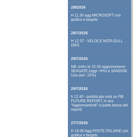
2/8/2026
H 11.30 agg MICROSOFT con
grafico e targets
29/7/2026
H 12.57 - VELOCE NOTA SULL
ORO
29/7/2026
NB: entro le 15.30 aggiorneremo
SEAGATE (oggi +9%) e SANDISK
Usa (ieri -15%)
29/7/2026
h 12.40 - pubblicata nota su FIB
FUTURE REPORT, in sez.
"Aggiornamenti" (v.parte bassa del
report)
27/7/2026
H 19.00 Agg POSTE ITALIANE con
grafico e targets