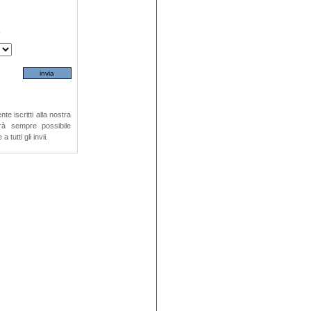
e
e iscritti alla nostra
arà sempre possibile
tutti gli invii.