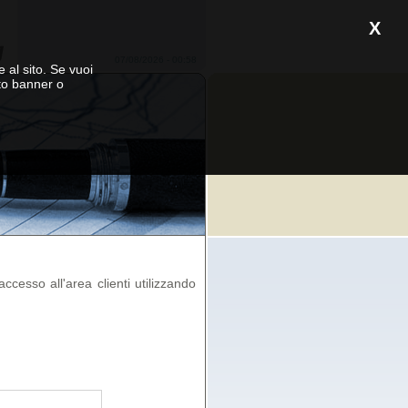
X
07/08/2026 - 00:58
e al sito. Se vuoi
to banner o
ccesso all'area clienti utilizzando