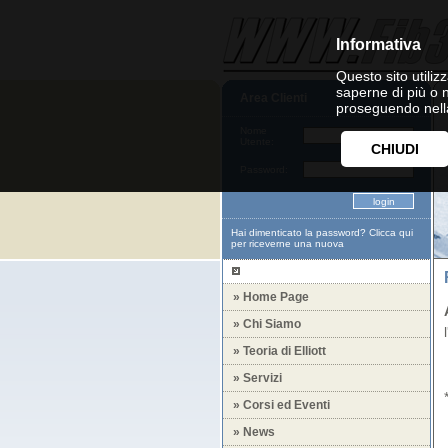
Informativa
Questo sito utilizz
saperne di più o 
Area Clienti
proseguendo nella
Nome
Utente:
CHIUDI
Password:
Hai dimenticato la password?
Clicca qui
per riceverne una nuova
» Home Page
» Chi Siamo
» Teoria di Elliott
» Servizi
» Corsi ed Eventi
» News