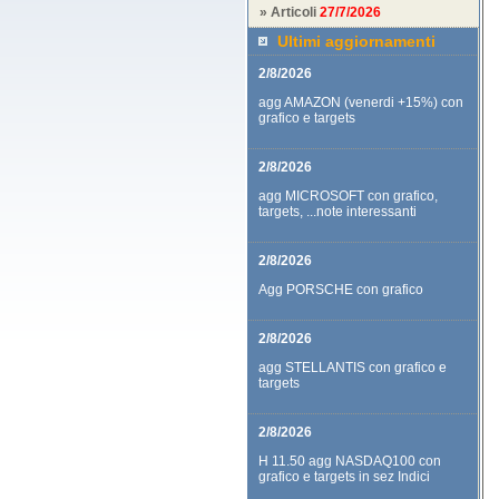
» Articoli
27/7/2026
Ultimi aggiornamenti
2/8/2026
agg AMAZON (venerdi +15%) con
grafico e targets
2/8/2026
agg MICROSOFT con grafico,
targets, ...note interessanti
2/8/2026
Agg PORSCHE con grafico
2/8/2026
agg STELLANTIS con grafico e
targets
2/8/2026
H 11.50 agg NASDAQ100 con
grafico e targets in sez Indici