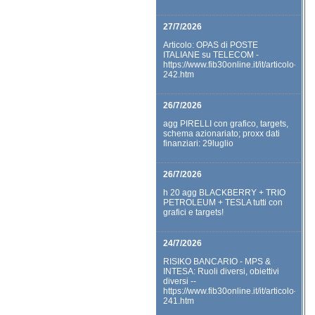
27/7/2026
Articolo: OPAS di POSTE
ITALIANE su TELECOM -
https://www.fib30online.it/it/articolo-
242.htm
26/7/2026
agg PIRELLI con grafico, targets,
schema azionariato; proxx dati
finanziari: 29luglio
26/7/2026
h 20 agg BLACKBERRY + TRIO
PETROLEUM + TESLA tutti con
grafici e targets!
24/7/2026
RISIKO BANCARIO - MPS &
INTESA: Ruoli diversi, obiettivi
diversi --
https://www.fib30online.it/it/articolo-
241.htm