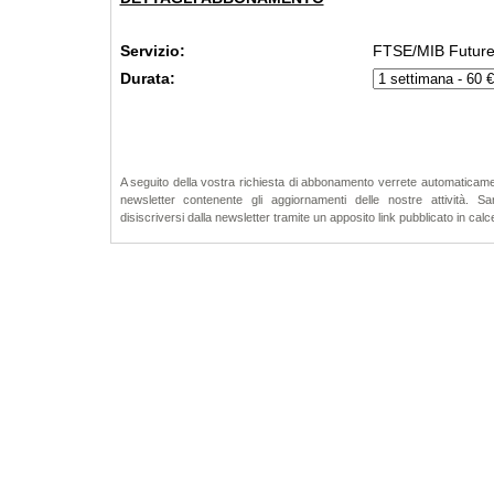
Servizio:
FTSE/MIB Futur
Durata:
A seguito della vostra richiesta di abbonamento verrete automaticament
newsletter contenente gli aggiornamenti delle nostre attività. S
disiscriversi dalla newsletter tramite un apposito link pubblicato in calce a 