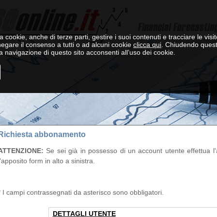
a cookie, anche di terze parti, gestire i suoi contenuti e tracciare le visit
negare il consenso a tutti o ad alcuni cookie
clicca qui
. Chiudendo ques
 navigazione di questo sito acconsenti all’uso dei cookie.
Richiesta abbonamento
ATTENZIONE:
Se sei già in possesso di un account utente effettua l'a
l'apposito form in alto a sinistra.
* I campi contrassegnati da asterisco sono obbligatori.
DETTAGLI UTENTE